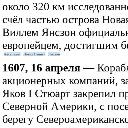
около 320 км исследованн
счёл частью острова Нова
Виллем Янсзон официальн
европейцем, достигшим б
Австралия
Новая Гвинея
Янсзон
1607, 16 апреля
— Корабл
акционерных компаний, з
Яков I Стюарт закрепил п
Северной Америки, с пос
берегу Североамериканско