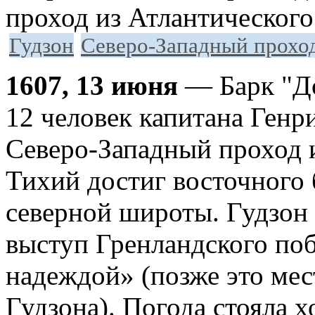
проход из Атлантического
Гудзон
Северо-Западный прохо
1607, 13 июня
— Барк "До
12 человек капитана Генр
Северо-Западный проход и
Тихий достиг восточного 
северной широты. Гудзон
выступ Гренланд­ского по
надеждой» (позже это мес
Гудзона). Погода стояла х