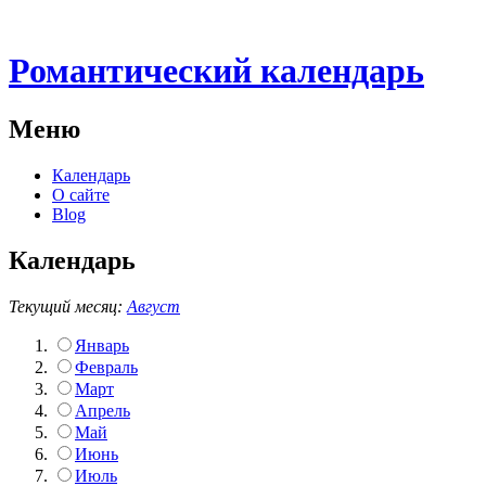
Романтический календарь
Меню
Календарь
О сайте
Blog
Календарь
Текущий месяц:
Август
Январь
Февраль
Март
Апрель
Май
Июнь
Июль