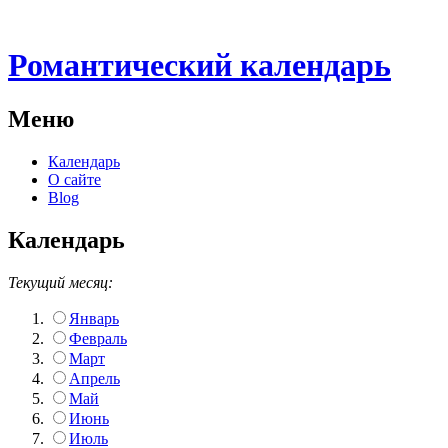
Романтический календарь
Меню
Календарь
О сайте
Blog
Календарь
Текущий месяц:
Январь
Февраль
Март
Апрель
Май
Июнь
Июль