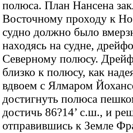
полюса. План Нансена зак
Восточному проходу к Но
судно должно было вмерз
находясь на судне, дрейфо
Северному полюсу. Дрейф
близко к полюсу, как наде
вдвоем с Ялмаром Йоханс
достигнуть полюса пешко
достичь 86?14’ с.ш., и ре
отправившись к Земле Ф