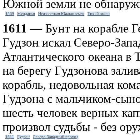
Южной земли не обнаруж
1569
Менданья
Неизвестная Южная земля
Тихий океан
1611
— Бунт на корабле Г
Гудзон искал Северо-Запа
Атлантического океана в 
на берегу Гудзонова залив
корабль, недовольная ком
Гудзона с мальчиком-сын
шесть человек верных кап
произвол судьбы - без ору
1611
Гудзон
Северо-Западный проход