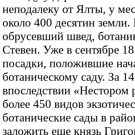
неподалеку от Ялты, у м
около 400 десятин земли. 
обрусевший швед, ботани
Стевен. Уже в сентябре 1
посадки, положившие нач
ботаническому саду. За 1
впоследствии «Нестором р
более 450 видов экзотиче
ботанические сады в рай
заложить еще князь Григо