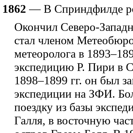
1862
— В Сприндфилде р
Окончил Северо-Западн
стал членом Метеобюро
метеоролога в 1893–189
экспедицию Р. Пири в 
1898–1899 гг. он был з
экспедиции на ЗФИ. Бо
поездку из базы экспед
Галля, в восточную час