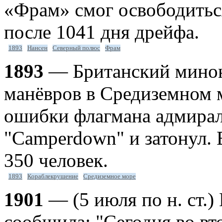
«Фрам» смог освободиться
после 1041 дня дрейфа.
1893
Нансен
Северный полюс
Фрам
1893
— Британский минон
манёвров в Средиземном м
ошибки флагмана адмирал
"Сamperdown" и затонул.
350 человек.
1893
Кораблекрушение
Средиземное море
1901
— (5 июля по н. ст.)
сообщила: "Сегодня во вто