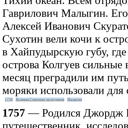
Тихий океан. Всем отряд
Гаврилович Малыгин. Его
Алексей Иванович Скурат
Сухотин вели кочи к остр
в Хайпудырскую губу, гд
острова Колгуев сильные 
месяц преградили им пут
моряки использовали для 
1736
Великая Северная экспедиция
Малыгин
1757
— Родился Джордж В
путешественник, исследов