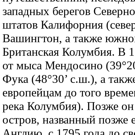
западных берегов Северн
штатов Калифорния (север
Вашингтон, а также южно
Британская Колумбия. В 1
от мыса Мендосино (39°20
Фука (48°30’ с.ш.), а так
европейцам до того врем
река Колумбия). Позже о
остров, названный позже 
Англию, с 1795 года до св