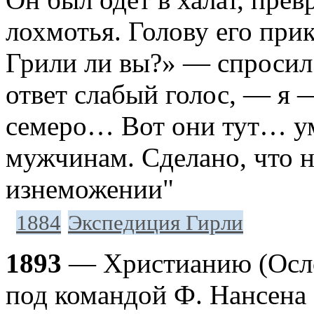
лохмотья. Голову его при
Грили ли вы?» — спросил 
ответ слабый голос, — я 
семеро… Вот они тут… у
мужчинам. Сделано, что 
изнеможении"
1884
Экспедиция Гирли
1893
— Христианию (Осло
под командой Ф. Нансена 