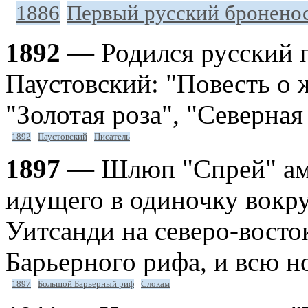
1886
Первый русский бронено
1892
— Родился русский п
Паустовский: "Повесть о 
"Золотая роза", "Северная
1892
Паустовский
Писатель
1897
— Шлюп "Спрей" ам
идущего в одиночку вокру
Уитсанди на северо-восто
Барьерного рифа, и всю н
1897
Большой Барьерный риф
Слокам