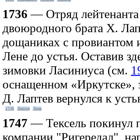
1736
— Отряд лейтенанта 
двоюродного брата X. Лап
дощаниках с провиантом 
Лене до устья. Оставив зд
зимовки Ласиниуса (см.
1
оснащенном «Иркутске», 
Д. Лаптев вернулся к уст
1736
Лаптев
Лена
1747
— Тексель покинул 
компании "Ригередал", на