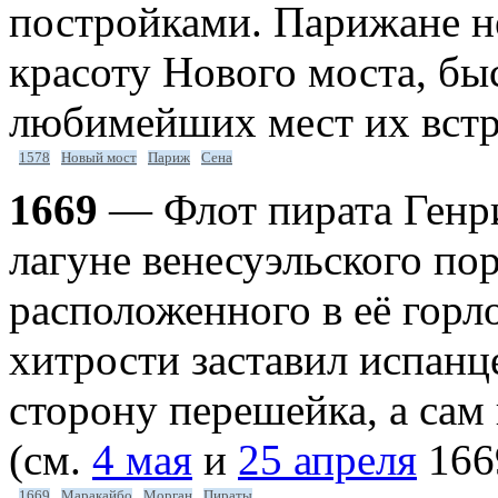
постройками. Парижане н
красоту Нового моста, бы
любимейших мест их встр
1578
Новый мост
Париж
Сена
1669
— Флот пирата Генри
лагуне венесуэльского по
расположенного в её гор
хитрости заставил испанц
сторону перешейка, а сам
(см.
4 мая
и
25 апреля
1669
1669
Маракайбо
Морган
Пираты