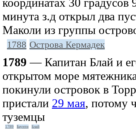
координатах 30 градусов 
минута з.д открыл два пу
Маколи из группы остров
1788
Острова Кермадек
1789
— Капитан Блай и ег
открытом море мятежника
покинули островок в Торр
пристали
29 мая
, потому 
туземцы
1789
Баунти
Блай