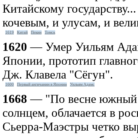
Китайскому государству..
кочевым, и улусам, и вели
1619
Китай
Пекин
Томск
1620
— Умер Уильям Адам
Японии, прототип главног
Дж. Клавела "Сёгун".
1600
Первый ангичанин в Японии
Уильям Адамс
1668
— "По весне южный 
солнцем, облачается в р
Сьерра-Маэстры четко вы