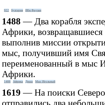
922
Булгария
Ибн Фадлан
1488
— Два корабля экспе
Африки, возвращавшиеся 
выполнив миссии открыти
мыс, получивший имя Свят
переименованный в мыс 
Африки.
1488
Африка
Диаш
Мыс Игольный
1619
— На поиски Северо-
отправились два небольши