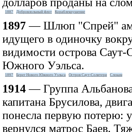
долларов проданы на сло
1887
Добровлольный флот
Кораблекрушение
1897
— Шлюп "Спрей" ам
идущего в одиночку вокру
видимости острова Саут-С
Южного Уэльса.
1897
Берег Нового Южного Уэльса
Остров Саут-Солитери
Слокам
1914
— Группа Альбанова 
капитана Брусилова, двиг
понесла первую потерю: у
вернулся матрос Баев. Т