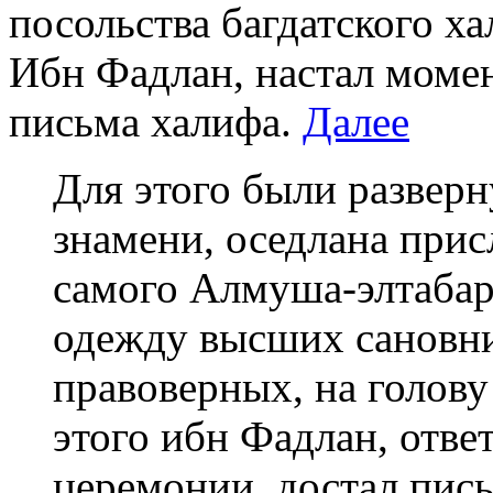
посольства багдатского х
Ибн Фадлан, настал моме
письма халифа.
Далее
Для этого были развер
знамени, оседлана прис
самого Алмуша-элтабара
одежду высших сановни
правоверных, на голову
этого ибн Фадлан, отве
церемонии, достал пись