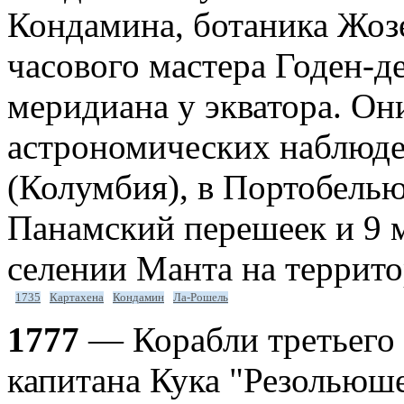
Кондамина, ботаника Жозе
часового мастера Годен-д
меридиана у экватора. Он
астрономических наблюде
(Колумбия), в Портобелью
Панамский перешеек и 9 м
селении Манта на террито
1735
Картахена
Кондамин
Ла-Рошель
1777
— Корабли третьего 
капитана Кука "Резольюше