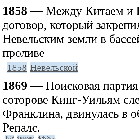
1858
— Между Китаем и Р
договор, который закрепи
Невельским земли в бассе
проливе
1858
Невельской
1869
— Поисковая партия 
соторове Кинг-Уильям сл
Франклина, двинулась в об
Репалс.
1869
Франклин
Ч. Ф. Холл