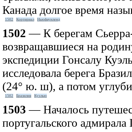
Канада долгое время назы
1502
Кортириал
Ньюфаунленд
1502
— К берегам Сьерра
возвращавшиеся на родину
экспедиции Гонсалу Куэль
исследовала берега Бразил
(24° ю. ш), а потом углуб
1502
Бразилия
Куэлью
1503
— Началось путешес
португальского адмирала 