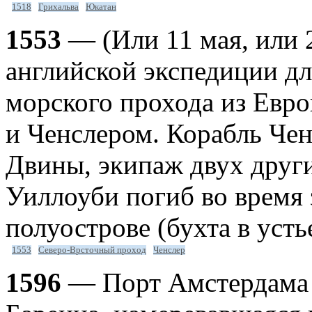
1518
Грихальва
Юкатан
1553
— (Или 11 мая, или 
английской экспедиции д
морского прохода из Евро
и Ченслером. Корабль Чен
Двины, экипаж двух други
Уиллоуби погиб во время
полуострове (бухта в усть
1553
Северо-Врсточный проход
Ченслер
1596
— Порт Амстердама 