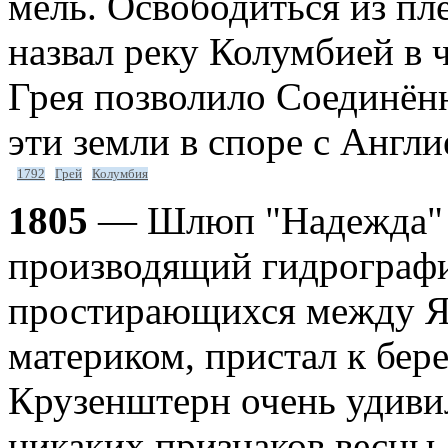
мель. Освободиться из пле
назвал реку Колумбией в 
Грея позволило Соединён
эти земли в споре с Англи
1792
Грей
Колумбия
1805
— Шлюп "Надежда" п
производящий гидрографи
простирающихся между Я
материком, пристал к бер
Крузенштерн очень удивил
никаких признаков весны.