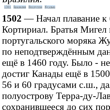
1501
Бразилия
Веспуччи
Куэлью
1502
— Начал плавание к
Кортириал. Братья Мигел
португальского моряка Ж
по неподтверждённым да
ещё в 1460 году. Было - н
достиг Канады ещё в 1500
56 и 60 градусами с.ш., д
полуострову Терра-ду-Лав
сохранившееся до сих пор