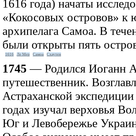
1616 года) начаты исслед
«Кокосовых островов» к ю
архипелага Самоа. В течен
были открыты пять остров
1616
Ле Мер
Самоа
Схаутен
1745
— Родился Иоганн А
путешественник. Возглавл
Астраханской экспедиции 
годах изучал верховья Во
Юг и Левобережье Украин