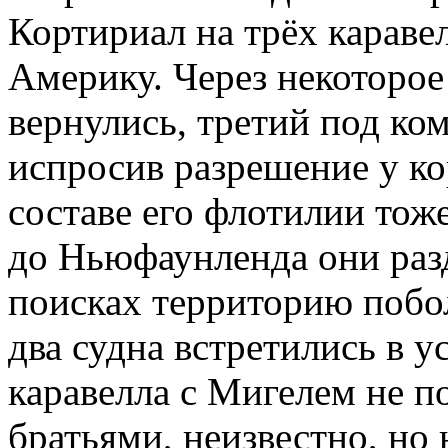
Кортириал на трёх караве
Америку. Через некоторое
вернулись, третий под ко
испросив разрешение у ко
составе его флотилии тож
до Ньюфаунленда они разд
поисках территорию побо
два судна встретились в у
каравелла с Мигелем не п
братьями, неизвестно, но 