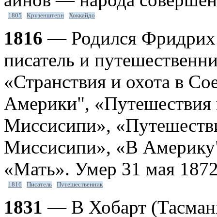
1805
Крузенштерн
Хоккайдо
1816
— Родился Фридрих 
писатель и путешественни
«Странствия и охота в С
Америки", «Путешествия 
Миссисипи», «Путешестви
Миссисипи», «В Америку"
«Мать». Умер 31 мая 1872
1816
Писатель
Путешественник
1831
— В Хобарт (Тасмани