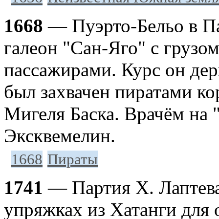
1668
— Пуэрто-Бельо в П
галеон "Сан-Яго" с грузо
пассажирами. Курс он дер
был захвачен пиратами к
Мигеля Баска. Врачём на 
Эксквемелин.
1668
Пираты
1741
— Партия Х. Лаптева
упряжках из Хатанги для 