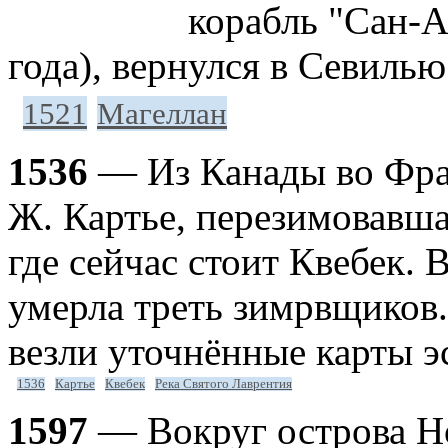
корабль "Сан-А
года), вернулся в Севилью
1521
Магеллан
1536
— Из Канады во Фра
Ж. Картье, перезимовавша
где сейчас стоит Квебек. 
умерла треть зимрвщиков
везли уточнённые карты э
1536
Картье
Квебек
Река Святого Лаврентия
1597
— Вокруг острова Но