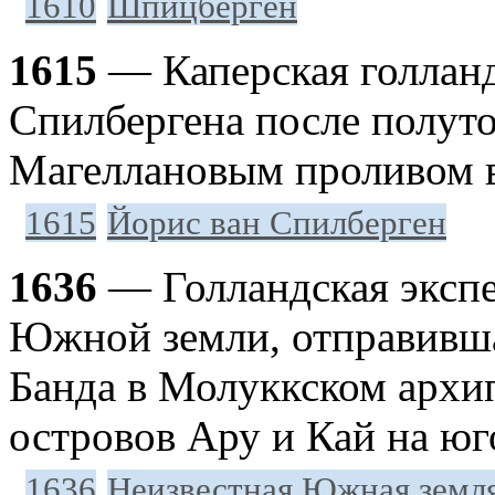
1610
Шпицберген
1615
— Каперская голланд
Спилбергена после полуто
Магеллановым проливом 
1615
Йорис ван Спилберген
1636
— Голландская экспе
Южной земли, отправивша
Банда в Молуккском архип
островов Ару и Кай на юг
1636
Неизвестная Южная земл