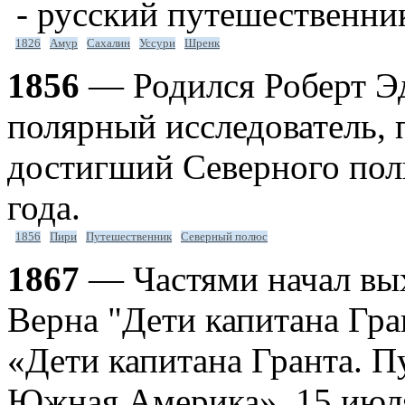
- русский путешественник
1826
Амур
Сахалин
Уссури
Шренк
1856
— Родился Роберт Э
полярный исследователь,
достигший Северного пол
года.
1856
Пири
Путешественник
Северный полюс
1867
— Частями начал вы
Верна "Дети капитана Гра
«Дети капитана Гранта. П
Южная Америка». 15 июля