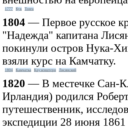
1777
Кук
Тонга
1804
— Первое русское к
"Надежда" капитана Лися
покинули остров Нука-Хи
взяли курс на Камчатку.
1804
Камчатка
Крузенштерн
Лисянский
1820
— В местечке Сан-Кл
Ирландия) родился Робер
путешественник, исследов
экспедиции 28 июня 1861 